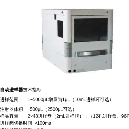
自动进样器
技术指标
进样范围 1~5000μL增量为1μL（10mL进样环可选）
注射器体积 500μL（2500μL可选）
样品容量 2×48进样盘（2mL进样瓶）；（12孔进样盘、96
进样阀切换时间 <100ms