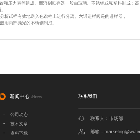
置和压力表等组成。而溶剂贮存器一般由玻璃、不锈钢或氟塑料制成；高
置。
分析试样有效地送入色谱柱上进行分离。六通进样阀是的进样器，
般用内部抛光的不锈钢制成。
联系我们
新闻中心
/News
公司动态
联系人：市场部
技术文章
邮箱：marketing@wufen
资料下载