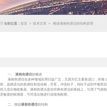
当前位置：
首页
>
技术文章
> 阐述液相色谱仪的结构原理
一、
液相色谱仪
的概述
液相色谱仪在多种领域应用日益广泛，又因为它主要靠进口，价格 比
前，选择适当的色谱柱和流动相，开泵，冲洗柱子，待柱子达到平衡而且
排入流出物收集器。液相色谱法是在经典色谱法的基础上，引用了气相色
灵敏度的检测器，可对流出物进行连续地检测。
二、细说
液相色谱仪
的结构