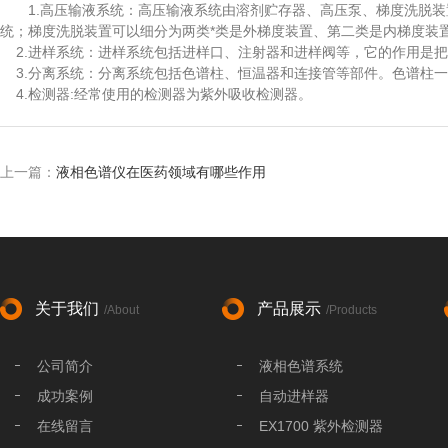
1.高压输液系统：高压输液系统由溶剂贮存器、高压泵、梯度洗脱装
统；梯度洗脱装置可以细分为两类*类是外梯度装置、第二类是内梯度装
2.进样系统：进样系统包括进样口、注射器和进样阀等，它的作用是把
3.分离系统：分离系统包括色谱柱、恒温器和连接管等部件。色谱柱一
4.检测器:经常使用的检测器为紫外吸收检测器。
上一篇：
液相色谱仪在医药领域有哪些作用
关于我们
产品展示
/About
/Products
公司简介
液相色谱系统
成功案例
自动进样器
在线留言
EX1700 紫外检测器