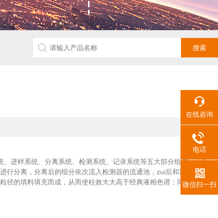
在线咨询
电话
统、进样系统、分离系统、检测系统、记录系统等五大部分组成。分析
行分离，分离后的组分依次流入检测器的流通池，zui后和洗脱液一起
粒径的填料填充而成，从而使柱效大大高于经典液相色谱；同时连接有高
微信扫一扫