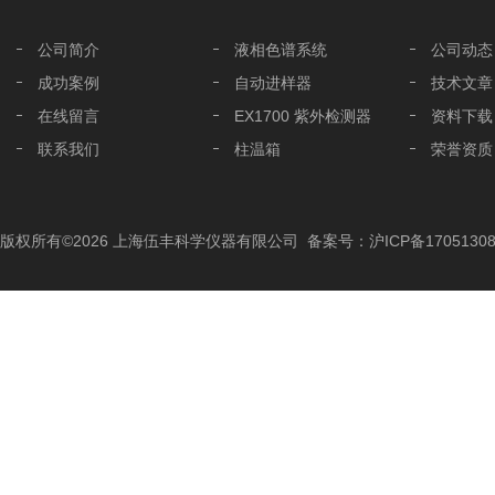
公司简介
液相色谱系统
公司动态
成功案例
自动进样器
技术文章
在线留言
EX1700 紫外检测器
资料下载
联系我们
柱温箱
荣誉资质
液相色谱分析柱
液相色谱配件
版权所有©2026 上海伍丰科学仪器有限公司
备案号：沪ICP备17051308
色谱工作站