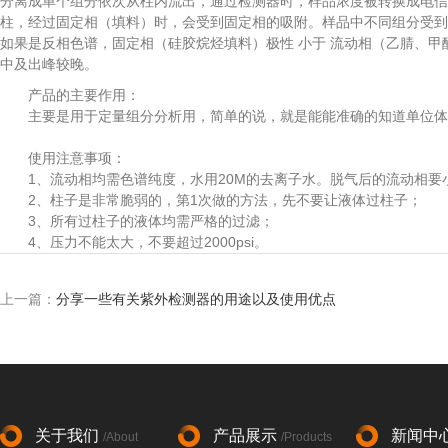
分离成单个组分依次从柱内流出，通过检测器时，样品浓度被转换成电信
柱，经过固定相（填料）时，会受到固定相的吸附。样品中不同组分受到
如果是反相色谱，固定相（硅胶烷烃填料）极性 小于 流动相（乙腈、
中及出峰较晚。
产品的主要作用：
主要是用于定量组分分析用，简单的说，就是能能准确的知道单位体积
使用注意事项：
1、流动相均需色谱纯度，水用20M的去离子水。脱气后的流动相要
2、柱子是非常脆弱的，第1次做的方法，先不要让液体过柱子；
3、所有过柱子的液体均需严格的过滤；
4、压力不能太大，不要超过2000psi。
上一篇：
分享一些有关紫外检测器的用途以及使用优点
关于我们
产品展示
新闻中
/About
/Products