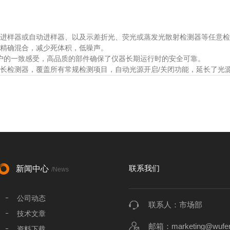
样器或自动进样器、以及示差折光、荧光或蒸发光散射检测器等任意检
精确混合，减少死体积，低噪声。
户的一致感受，高品质的部件确保了仪器长期运行时的安全可靠。
波长检测器，覆盖所有常规检测项目，自动光源开启/关闭功能，延长了光
联系我们
新闻中心
/News
公司动态
联系人：市场部
技术文章
邮箱：marketing@wufen
资料下载