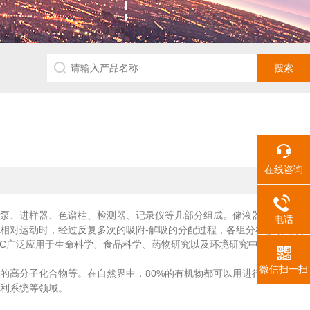
？
在线咨询
泵、进样器、色谱柱、检测器、记录仪等几部分组成。储液器中的流动相
电话
相对运动时，经过反复多次的吸附-解吸的分配过程，各组分在移动速度
LC广泛应用于生命科学、食品科学、药物研究以及环境研究中。
微信扫一扫
高分子化合物等。在自然界中，80%的有机物都可以用进行分析和检
利系统等领域。