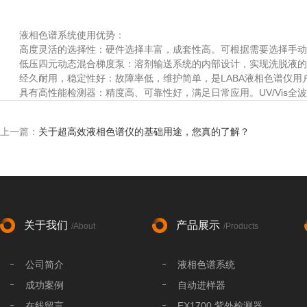
液相色谱系统使用优势：
高度灵活的选择性：硬件选择丰富，成套性高。可根据需要选择手动进
低压四元动态混合梯度泵：溶剂输送系统的内部设计，实现洗脱液的
经久耐用，稳定性好：故障率低，维护简单，是LABA液相色谱仪用
具有高性能检测器：精度高、可靠性好，满足日常应用。UV/Vis全
上一篇：
关于超高效液相色谱仪的基础用途，您真的了解？
关于我们
产品展示
/About
/Products
公司简介
液相色谱系统
成功案例
自动进样器
在线留言
EX1700 紫外检测器