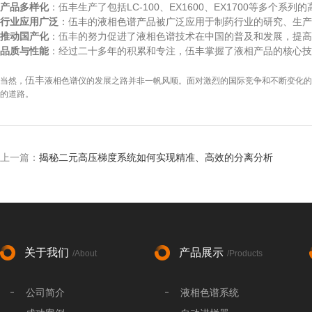
产品多样化
：伍丰生产了包括LC-100、EX1600、EX1700等多个
行业应用广泛
：伍丰的液相色谱产品被广泛应用于制药行业的研究、生产
推动国产化
：伍丰的努力促进了液相色谱技术在中国的普及和发展，提高
品质与性能
：经过二十多年的积累和专注，伍丰掌握了液相产品的核心技
伍丰
当然，
液相色谱仪的发展之路并非一帆风顺。面对激烈的国际竞争和不断变化的
的道路。
上一篇：
揭秘二元高压梯度系统如何实现精准、高效的分离分析
关于我们
产品展示
/About
/Products
公司简介
液相色谱系统