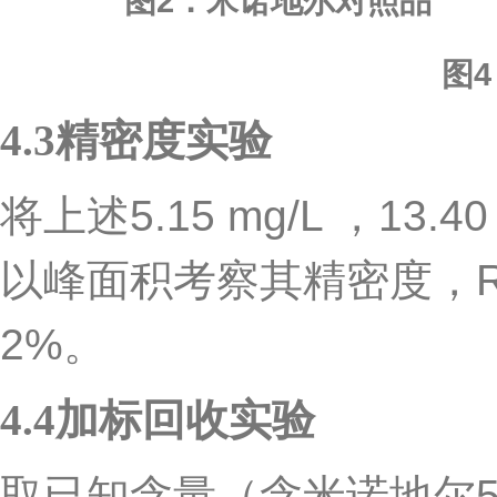
图2：米诺地尔对照品
图
4.3
精密度实验
将上述
5.15 mg/L
，
13.40
以峰面积考察其精密度，
2%
。
4.4
加标回收实验
取已知含量（含米诺地尔