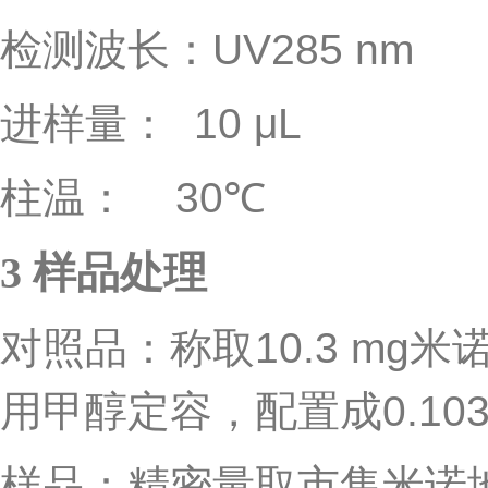
检测波长：
UV285 nm
进样量：
10 μL
柱温：
30
℃
3
样品处理
对照品：称取
10.3 mg
米
用甲醇定容，配置成
0.10
样品：精密量取市售米诺