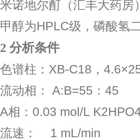
米诺地尔酊（汇丰大药房
甲醇为
HPLC
级，磷酸氢
2
分析条件
色谱柱：
XB-C18
，
4.6×2
流动相：
A:B=55
：
45
A
相：
0.03 mol/L K2HPO
流速：
1 mL/min