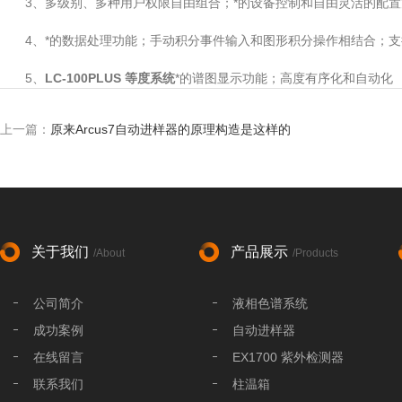
3、多级别、多种用户权限自由组合；*的设备控制和自由灵活的配置
4、*的数据处理功能；手动积分事件输入和图形积分操作相结合；支
5、
LC-100PLUS 等度系统
*的谱图显示功能；高度有序化和自动化
上一篇：
原来Arcus7自动进样器的原理构造是这样的
关于我们
产品展示
/About
/Products
公司简介
液相色谱系统
成功案例
自动进样器
在线留言
EX1700 紫外检测器
联系我们
柱温箱