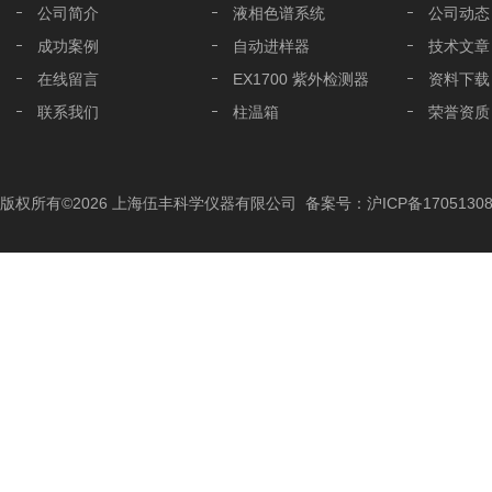
公司简介
液相色谱系统
公司动态
成功案例
自动进样器
技术文章
在线留言
EX1700 紫外检测器
资料下载
联系我们
柱温箱
荣誉资质
液相色谱分析柱
液相色谱配件
版权所有©2026 上海伍丰科学仪器有限公司
备案号：沪ICP备17051308
色谱工作站