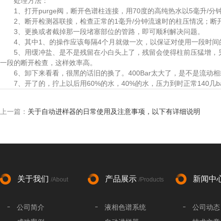
处理方法：
1、打开purge阀，断开色谱柱连接，用70度的高纯热水以5毫升/
2、断开检测器联接，检查正常的1毫升/分钟流速时的柱压情况；断开
3、更换或者截掉那一段堵塞部位的管路，即可顺利解决问题。
4、其中1、的操作应该每隔4个月就做一次，以保证对使用一段时间的
5、用缓冲盐、是不是残留在小白头上了，残留会使得柱前压猛增，另外
一段的断开检查，这样效率高。
6、卸下来看看，很黑的话旧的换了。400Bar太大了，是不是流动
7、开了的，拧上以后用60%的水，40%的水，压力到时正常140几b
上一篇：
关于自动进样器的日常使用及注意事项，以下有详细说明
关于我们
产品展示
新闻中
/About
/Products
公司简介
液相色谱系统
公司动态