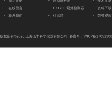
成功案例
自动进样器
技术文章
在线留言
EX1700 紫外检测器
资料下载
联系我们
柱温箱
荣誉资质
液相色谱分析柱
液相色谱配件
版权所有©2026 上海伍丰科学仪器有限公司
备案号：沪ICP备17051308
色谱工作站