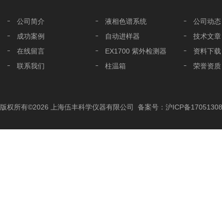
公司简介
液相色谱系统
公司动态
成功案例
自动进样器
技术文章
在线留言
EX1700 紫外检测器
资料下载
联系我们
柱温箱
荣誉资质
液相色谱分析柱
液相色谱配件
版权所有©2026 上海伍丰科学仪器有限公司
备案号：沪ICP备17051308
色谱工作站