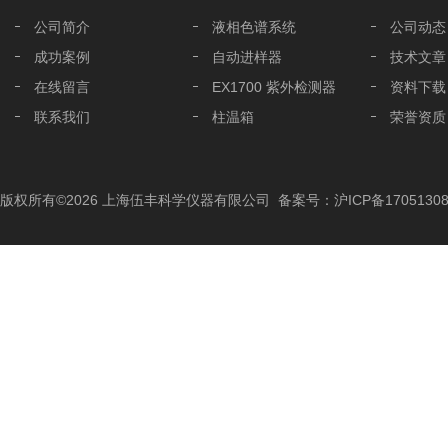
公司简介
液相色谱系统
公司动态
成功案例
自动进样器
技术文章
在线留言
EX1700 紫外检测器
资料下载
联系我们
柱温箱
荣誉资质
液相色谱分析柱
液相色谱配件
版权所有©2026 上海伍丰科学仪器有限公司
备案号：沪ICP备17051308
色谱工作站