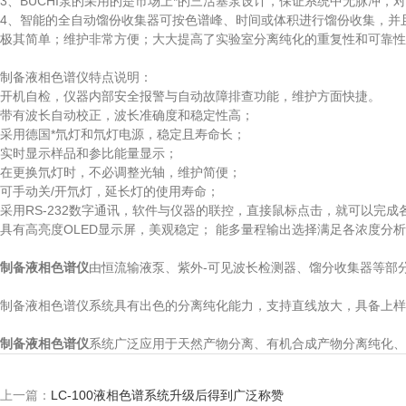
3、BUCHI泵的采用的是市场上*的三活塞泵设计，保证系统中无脉冲
4、智能的全自动馏份收集器可按色谱峰、时间或体积进行馏份收集，并
极其简单；维护非常方便；大大提高了实验室分离纯化的重复性和可靠性
制备液相色谱仪特点说明：
开机自检，仪器内部安全报警与自动故障排查功能，维护方面快捷。
带有波长自动校正，波长准确度和稳定性高；
采用德国*氘灯和氘灯电源，稳定且寿命长；
实时显示样品和参比能量显示；
在更换氘灯时，不必调整光轴，维护简便；
可手动关/开氘灯，延长灯的使用寿命；
采用RS-232数字通讯，软件与仪器的联控，直接鼠标点击，就可以完
具有高亮度OLED显示屏，美观稳定； 能多量程输出选择满足各浓度分
制备液相色谱仪
由恒流输液泵、紫外-可见波长检测器、馏分收集器等部分
制备液相色谱仪系统具有出色的分离纯化能力，支持直线放大，具备上样
制备液相色谱仪
系统广泛应用于天然产物分离、有机合成产物分离纯化、
上一篇：
LC-100液相色谱系统升级后得到广泛称赞