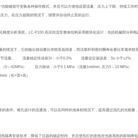
个功能键就可变换各种操作模式，并且可以方便地设置流量、压力上下限、持续工作时
测输液压力。在压力超限的情况下，报警并自动停止泵的运行。
立多元梯度分析系统。LC-P100 高压恒流泵整体结构采用模块化设计，包括机械部分和
样输液量的情况下，它的输出脉动要比串联泵低得多，而活塞杆和密封圈寿命要比常规
/min 步长调节流量。 流量稳定性误差Sr：小于0.3% 流量设定值误差：Ss 小于±2% 
a （0～42MPa） 压力脉动：小于0.1 MPa （流量1ml/min, 压力5～10 MP
60mm（长×宽×高）
于对等的条件。锥孔设计的流通池，可以在同样的池体积情况下，提高通过池孔的光能量
用热隔离安装技术，降低了仪器的稳定时间，并且使氘灯的发热对光路系统的影响降低