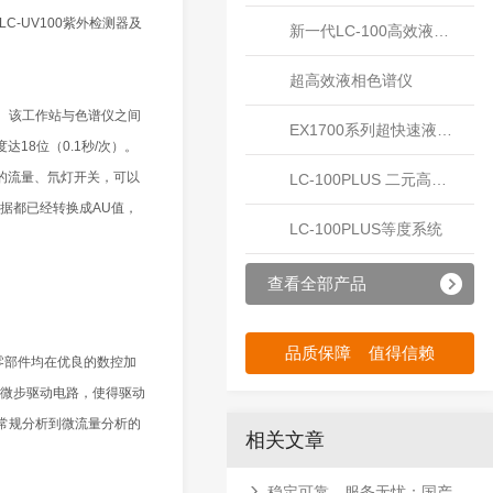
LC-UV100紫外检测器及
新一代LC-100高效液相色谱系统
超高效液相色谱仪
。该工作站与色谱仪之间
EX1700系列超快速液相色谱系统
8位（0.1秒/次）。
泵的流量、氘灯开关，可以
LC-100PLUS 二元高压梯度系统
据都已经转换成AU值，
LC-100PLUS等度系统
查看全部产品
品质保障 值得信赖
零部件均在优良的数控加
微步驱动电路，使得驱动
足了常规分析到微流量分析的
相关文章
稳定可靠，服务无忧：国产液相色谱仪的售后与配件供应链优势