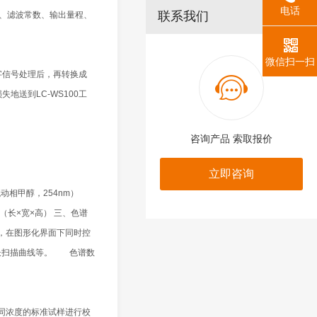
电话
联系我们
长、滤波常数、输出量程、
微信扫一扫
字信号处理后，再转换成
地送到LC-WS100工
咨询产品 索取报价
立即咨询
流动相甲醇，254nm）
m（长×宽×高） 三、色谱
缆，在图形化界面下同时控
波长扫描曲线等。 色谱数
同浓度的标准试样进行校