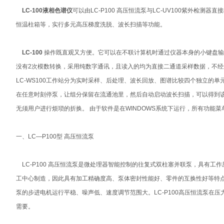
LC-100液相色谱仪
可以由LC-P100 高压恒流泵与LC-UV100紫外检测器直
恒温柱箱等，实行多元高压梯度洗脱、波长扫描等功能。
LC-100
操作既直观又方便。它可以在不联计算机时通过仪器本身的小键盘输
没有2次模数转换，采用纯数字通讯，且读入的均为直接二通道采样数据，不经过
LC-WS100工作站分为实时采样、后处理、波长回放、图谱比较四个独立的
在任意时刻停泵，让组分保留在流通池里，然后自动启动波长扫描，可以得到
无须用户进行烦琐的折换。 由于软件是在WINDOWS系统下运行，所有功能
一、LC—P100型 高压恒流泵
LC-P100 高压恒流泵是微处理器智能控制的往复式双柱塞并联泵，具有
工中心制造，因此具有加工精确度高、泵体密封性能好、零件的互换性好等特
泵的步进电机运行平稳、噪声低、速度调节范围大。LC-P100高压恒流泵在压力为0～
需要。