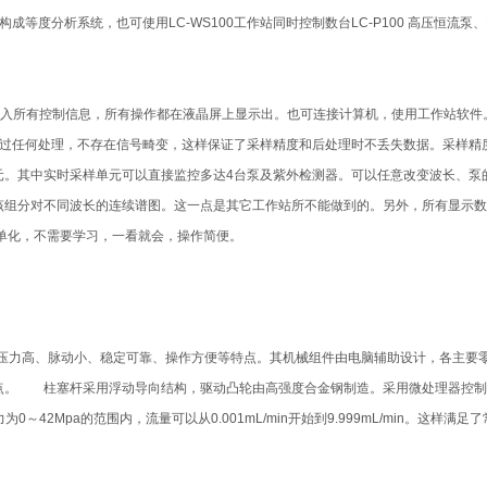
接构成等度分析系统，也可使用LC-WS100工作站同时控制数台LC-P100 高压恒流泵、
入所有控制信息，所有操作都在液晶屏上显示出。也可连接计算机，使用工作站软件
任何处理，不存在信号畸变，这样保证了采样精度和后处理时不丢失数据。采样精度达1
单元。其中实时采样单元可以直接监控多达4台泵及紫外检测器。可以任意改变波长、
该组分对不同波长的连续谱图。这一点是其它工作站所不能做到的。另外，所有显示数
菜单化，不需要学习，一看就会，操作简便。
工作压力高、脉动小、稳定可靠、操作方便等特点。其机械组件由电脑辅助设计，各主要
点。 柱塞杆采用浮动导向结构，驱动凸轮由高强度合金钢制造。采用微处理器控制
42Mpa的范围内，流量可以从0.001mL/min开始到9.999mL/min。这样满