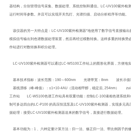
器结构，分别管理信号采集、数据处理、系统控制和通信。LC-UV100紫外
运行时间等参数。并且可以实现开关氘灯、光谱扫描、启动分析程序等功
该仪器的另一大特点是：LC-UV100紫外检测器*地使用了数字信号直接
模拟信号输出到色谱数据处理装置，然后再经过模数转换。这样多重的转换势必导致信
作站进行对数转换和积分处理。
LC-UV100紫外检测器可以通过LC-WS100工作站上的图形化界面，方
基本技术指标：波长范围：190～600nm 光谱带宽：8nm 波长示值误差
基线漂移（峰-峰值）：≤1×10-4AU（流动相甲醇，稳定后, 254nm） zui
工作站 LC-WS100色谱工作站具有双重功能：控制LC-100液相色谱系统
制可多达四台的LC-P100 的高压恒流泵及LC-UV100紫外检测器，实
据处理：接受LC-UV100紫外检测器送来的数字信号，直接进行数据处理。
基本功能为：1 、六种定量计算方法：归一法、修正归一法、带比例因子的