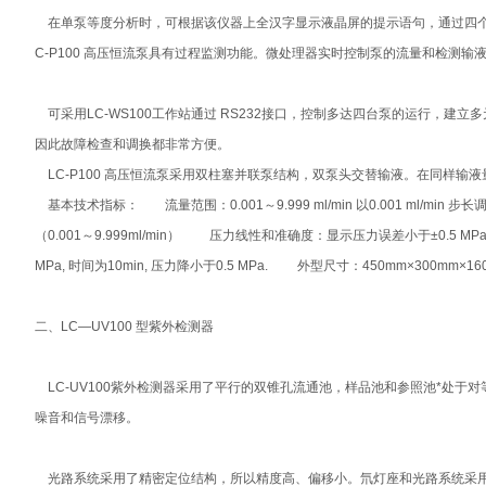
在单泵等度分析时，可根据该仪器上全汉字显示液晶屏的提示语句，通过四
C-P100 高压恒流泵具有过程监测功能。微处理器实时控制泵的流量和检
可采用LC-WS100工作站通过 RS232接口，控制多达四台泵的运行，建
因此故障检查和调换都非常方便。
LC-P100 高压恒流泵采用双柱塞并联泵结构，双泵头交替输液。在同
基本技术指标： 流量范围：0.001～9.999 ml/min 以0.001 ml
（0.001～9.999ml/min） 压力线性和准确度：显示压力误差小于±0.5 MP
MPa, 时间为10min, 压力降小于0.5 MPa. 外型尺寸：450mm×300mm×1
二、LC—UV100 型紫外检测器
LC-UV100紫外检测器采用了平行的双锥孔流通池，样品池和参照池*处
噪音和信号漂移。
光路系统采用了精密定位结构，所以精度高、偏移小。氘灯座和光路系统采