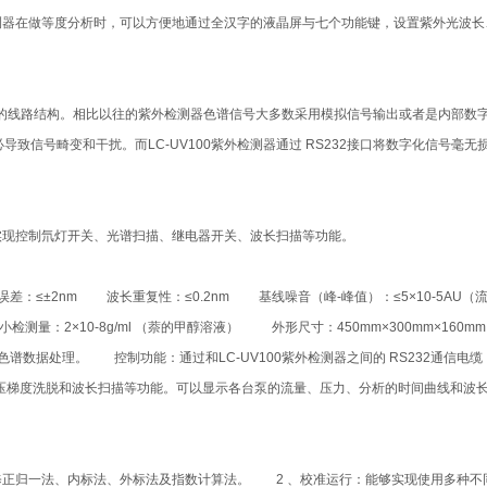
检测器在做等度分析时，可以方便地通过全汉字的液晶屏与七个功能键，设置紫外光波
能。
输出的线路结构。相比以往的紫外检测器色谱信号大多数采用模拟信号输出或者是内部数
号畸变和干扰。而LC-UV100紫外检测器通过 RS232接口将数字化信号毫无损失
便地实现控制氘灯开关、光谱扫描、继电器开关、波长扫描等功能。
：≤±2nm 波长重复性：≤0.2nm 基线噪音（峰-峰值）：≤5×10-5AU（
小检测量：2×10-8g/ml （萘的甲醇溶液） 外形尺寸：450mm×300mm×160m
和色谱数据处理。 控制功能：通过和LC-UV100紫外检测器之间的 RS232通信电
现多元高压梯度洗脱和波长扫描等功能。可以显示各台泵的流量、压力、分析的时间曲线和
修正归一法、内标法、外标法及指数计算法。 2 、校准运行：能够实现使用多种不