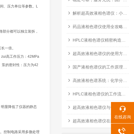
间、压力单位等参数。L
解析超高效液相色谱仪：小颗粒如何撬动大效率
药品液相色谱仪使用全攻略：从准备到维护的每一步
电路部分都可以独立装拆，
HPLC液相色谱仪精密构造与操作规范全解析
串联泵长一倍。
超高效液相色谱仪的使用方法及注意事项
zui高工作压力：42MPa
a） 泵的密封性：压力为42
国产液相色谱仪的工作原理及应用
高效液相色谱系统：化学分析领域的得力助手
HPLC液相色谱仪的工作流程与关键组成部件
，明显降低了仪器的静态
超高效液相色谱仪与传统色谱仪的性能对比研究
在线咨询
超高效液相色谱仪在药物研发中的重要作用
。控制电路采用多微处理